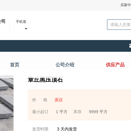
买家中
公司
手机逛
首页
公司介绍
供应产品
章丘黑压顶石
价 格
面议
最小起订
1 平方
库存
9999 平方
发货时限
3
天内发货