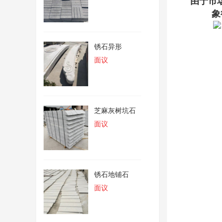
由于市
象
锈石异形
面议
芝麻灰树坑石
面议
锈石地铺石
面议