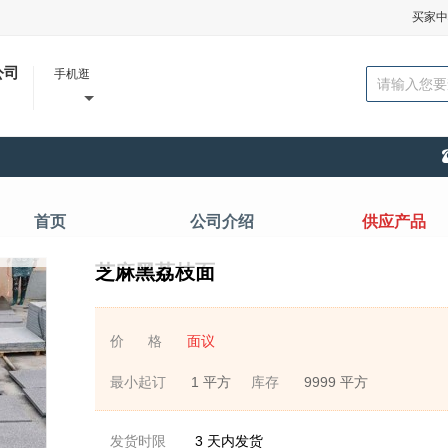
买家中
公司
手机逛
首页
公司介绍
供应产品
芝麻黑荔枝面
价 格
面议
最小起订
1 平方
库存
9999 平方
发货时限
3
天内发货