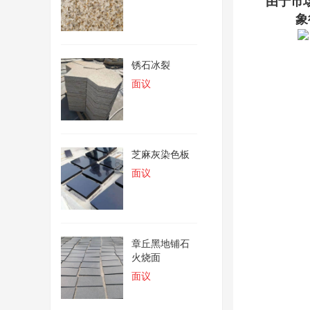
由于市
象
锈石冰裂
面议
芝麻灰染色板
面议
章丘黑地铺石
火烧面
面议