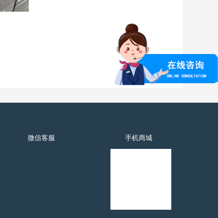

咨询
电话咨询
15969
微信客服
手机商城