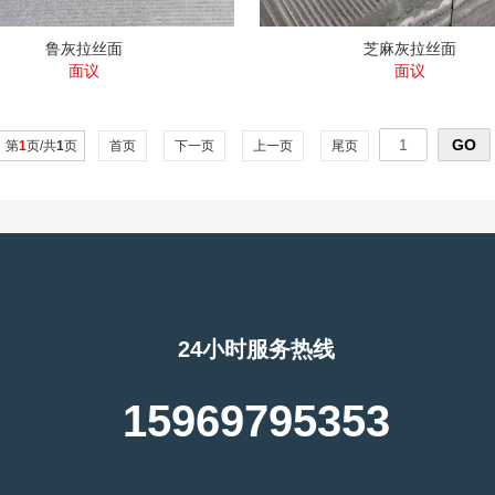
鲁灰拉丝面
芝麻灰拉丝面
面议
面议
第
1
页/共
1
页
首页
下一页
上一页
尾页
24小时服务热线
15969795353